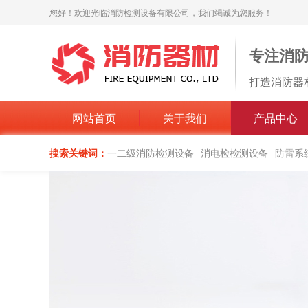
您好！欢迎光临消防检测设备有限公司，我们竭诚为您服务！
专注消
打造消防器
网站首页
关于我们
产品中心
搜索关键词：
一二级消防检测设备
消电检检测设备
防雷系