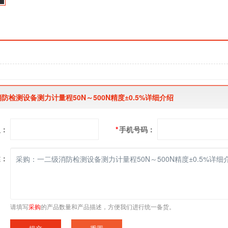
防检测设备测力计量程50N～500N精度±0.5%详细介绍
人：
*
手机号码：
述：
请填写
采购
的产品数量和产品描述，方便我们进行统一备货。