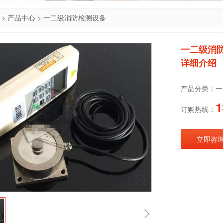
>
产品中心
>
一二级消防检测设备
一二级消防
详细介绍
产品分类：一
1
订购热线：
立即咨