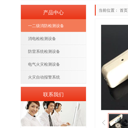
当前位置：
首页
产品中心
一二级消防检测设备
消电检检测设备
防雷系统检测设备
电气火灾检测设备
火灾自动报警系统
联系我们