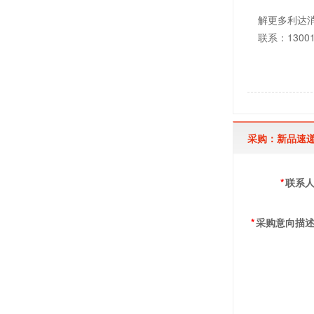
解更
多利达
联系：1300
采购：新品速递
*
联系
*
采购意向描