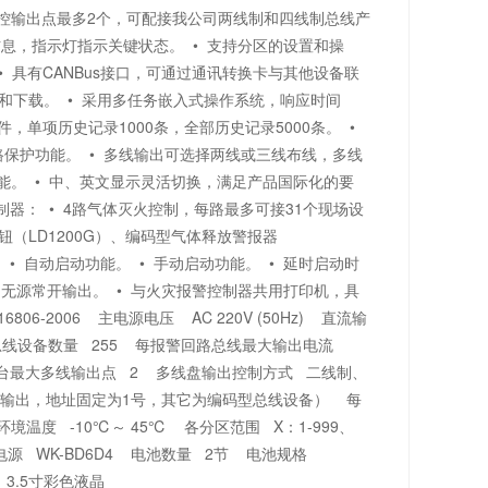
线直控输出点最多2个，可配接我公司两线制和四线制总线产
备信息，指示灯指示关键状态。 • 支持分区的设置和操
具有CANBus接口，可通过通讯转换卡与其他设备联
和下载。 • 采用多任务嵌入式操作系统，响应时间
单项历史记录1000条，全部历史记录5000条。 •
路保护功能。 • 多线输出可选择两线或三线布线，多线
印功能。 • 中、英文显示灵活切换，满足产品国际化的要
控制器： • 4路气体灭火控制，每路最多可接31个现场设
（LD1200G）、编码型气体释放警报器
 • 自动启动功能。 • 手动启动功能。 • 延时启动时
喷洒无源常开输出。 • 与火灾报警控制器共用打印机，具
6-2006 主电源电压 AC 220V (50Hz) 直流输
回路总线设备数量 255 每报警回路总线最大输出电流
单台最大多线输出点 2 多线盘输出控制方式 二线制、
控输出，地址固定为1号，其它为编码型总线设备） 每
温度 -10℃～ 45℃ 各分区范围 X：1-999、
备电源 WK-BD6D4 电池数量 2节 电池规格
 3.5寸彩色液晶