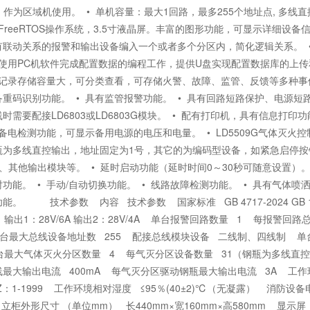
 作为区域机使用。 • 单机容量：最大1回路，最多255个地址点, 多
用FreeRTOS操作系统，3.5寸液晶屏。丰富的图形功能，可显示详细设
联动关系的报警和输出设备编入一个或者多个分区内，简化逻辑关系。 • 
户使用PC机软件完成配置数据的编程工作，提供U盘实现配置数据库的上传
史记录存储容量大，可分类查看，可存储火警、故障、监管、反馈等多种事件，
重码识别功能。 • 具有监管报警功能。 • 具有回路短路保护、电源短
时需要配接LD6803或LD6803G模块。 • 配有打印机，具有信息打
有备电检测功能，可显示备用电源的电压和电量。 • LD5509G气体灭火
为多线直控输出，地址固定为1号，其它的为编码型设备，如紧急启停按钮
0）、其他输出模块等。 • 延时启动功能（延时时间0～30秒可随意设置）。
功能。 • 手动/自动切换功能。 • 线路故障检测功能。 • 具有气体
。 技术参数 内容 技术参数 国家标准 GB 4717-2024 GB 1680
 输出1：28V/6A 输出2：28V/4A 单台报警回路数量 1 每报警
单台最大总线设备地址数 255 配接总线模块设备 二线制、四线制 
台最大气体灭火分区数量 4 每气灭分区设备数量 31（钢瓶为多线直
最大输出电流 400mA 每气灭分区驱动钢瓶最大输出电流 3A 工作环境
9、Z：1-1999 工作环境相对湿度 ≤95％(40±2)℃（无凝露） 消防设
h 立柜外形尺寸 （单位mm） 长440mm×宽160mm×高580mm 显示屏