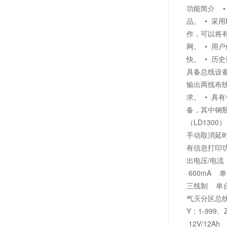
功能简介 •
品。 • 采
作，可以将有
网。 • 用
快。 • 历
具备总线设备
输出两线布线
求。 • 具
备，其中钢瓶
（LD130
手动取消延时
有信息打印功能
出电压/电流
600mA 
三线制 单
气灭分区总线
Y：1-99
12V/12A